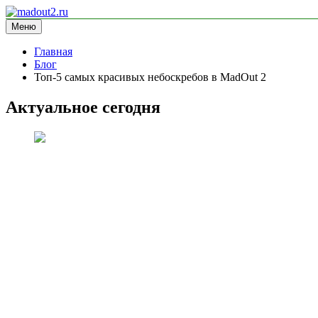
Перейти
к
Меню
madout2.ru
информационный сайт
содержимому
Главная
Блог
Топ-5 самых красивых небоскребов в MadOut 2
Актуальное сегодня