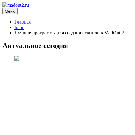
Перейти
к
Меню
madout2.ru
информационный сайт
содержимому
Главная
Блог
Лучшие программы для создания скинов в MadOut 2
Актуальное сегодня