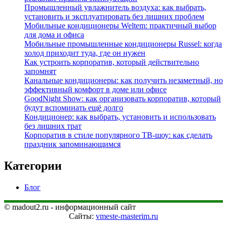
Промышленный увлажнитель воздуха: как выбрать,
установить и эксплуатировать без лишних проблем
Мобильные кондиционеры Weltem: практичный выбор
для дома и офиса
Мобильные промышленные кондиционеры Russel: когда
холод приходит туда, где он нужен
Как устроить корпоратив, который действительно
запомнят
Канальные кондиционеры: как получить незаметный, но
эффективный комфорт в доме или офисе
GoodNight Show: как организовать корпоратив, который
будут вспоминать ещё долго
Кондиционер: как выбрать, установить и использовать
без лишних трат
Корпоратив в стиле популярного ТВ‑шоу: как сделать
праздник запоминающимся
Категории
Блог
© madout2.ru - информационный сайт
Сайты:
vmeste-masterim.ru