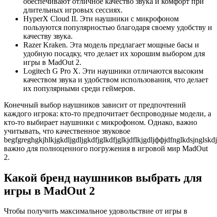
обеспечивают отличное качество звука и комфорт при
длительных игровых сессиях.
HyperX Cloud II. Эти наушники с микрофоном
пользуются популярностью благодаря своему удобству и
качеству звука.
Razer Kraken. Эта модель предлагает мощные басы и
удобную посадку, что делает их хорошим выбором для
игры в MadOut 2.
Logitech G Pro X. Эти наушники отличаются высоким
качеством звука и удобством использования, что делает
их популярными среди геймеров.
Конечный выбор наушников зависит от предпочтений
каждого игрока: кто-то предпочитает беспроводные модели, а
кто-то выбирает наушники с микрофоном. Однако, важно
учитывать, что качественное звуковое
begfgreghgkjhlkjgkdljgdljgkdfjglkdfjglkjdflkjgdljффjdfnglkdsjnglsk
важно для полноценного погружения в игровой мир MadOut
2.
Какой бренд наушников выбрать для
игры в MadOut 2
Чтобы получить максимальное удовольствие от игры в