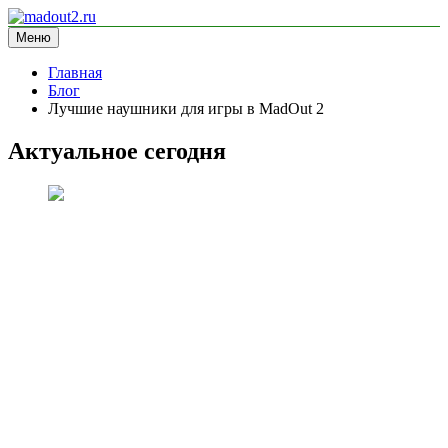
Перейти
к
Меню
madout2.ru
информационный сайт
содержимому
Главная
Блог
Лучшие наушники для игры в MadOut 2
Актуальное сегодня