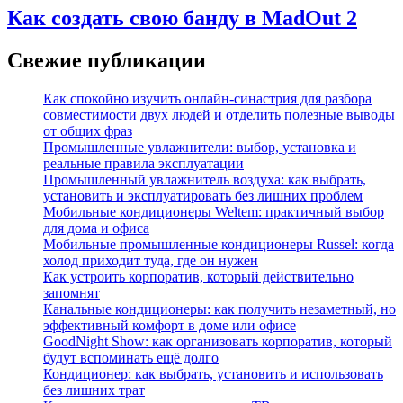
Как создать свою банду в MadOut 2
Свежие публикации
Как спокойно изучить онлайн-синастрия для разбора
совместимости двух людей и отделить полезные выводы
от общих фраз
Промышленные увлажнители: выбор, установка и
реальные правила эксплуатации
Промышленный увлажнитель воздуха: как выбрать,
установить и эксплуатировать без лишних проблем
Мобильные кондиционеры Weltem: практичный выбор
для дома и офиса
Мобильные промышленные кондиционеры Russel: когда
холод приходит туда, где он нужен
Как устроить корпоратив, который действительно
запомнят
Канальные кондиционеры: как получить незаметный, но
эффективный комфорт в доме или офисе
GoodNight Show: как организовать корпоратив, который
будут вспоминать ещё долго
Кондиционер: как выбрать, установить и использовать
без лишних трат