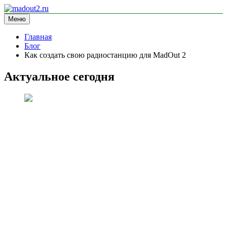
Перейти
к
Меню
madout2.ru
информационный сайт
содержимому
Главная
Блог
Как создать свою радиостанцию для MadOut 2
Актуальное сегодня