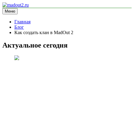
Перейти
к
Меню
madout2.ru
информационный сайт
содержимому
Главная
Блог
Как создать клан в MadOut 2
Актуальное сегодня