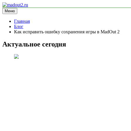
Перейти
к
Меню
madout2.ru
информационный сайт
содержимому
Главная
Блог
Как исправить ошибку сохранения игры в MadOut 2
Актуальное сегодня